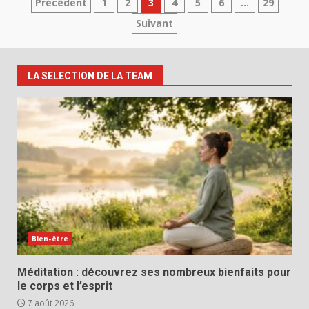
Pagination
Précédent
1
2
3
4
5
6
…
29
Suivant
des
publications
LA SELECTION DE LA TEAM
Bien-être
Méditation : découvrez ses nombreux bienfaits pour
le corps et l’esprit
7 août 2026