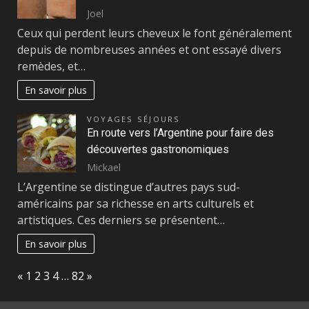
Joel
Ceux qui perdent leurs cheveux le font généralement
depuis de nombreuses années et ont essayé divers
remèdes, et…
En savoir plus
VOYAGES SÉJOURS
En route vers l’Argentine pour faire des
découvertes gastronomiques
Mickael
L’Argentine se distingue d’autres pays sud-
américains par sa richesse en arts culturels et
artistiques. Ces derniers se présentent…
En savoir plus
Page:
Previous
Next
«
1
2
3
4
…
82
»