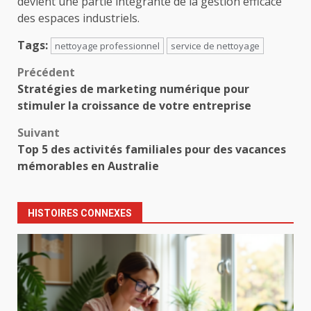
devient une partie intégrante de la gestion efficace
des espaces industriels.
Tags:
nettoyage professionnel
service de nettoyage
Navigation
Précédent
Stratégies de marketing numérique pour
d’article
stimuler la croissance de votre entreprise
Suivant
Top 5 des activités familiales pour des vacances
mémorables en Australie
HISTOIRES CONNEXES