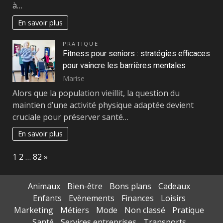
à…
En savoir plus
PRATIQUE
Fitness pour seniors : stratégies efficaces
pour vaincre les barrières mentales
Marise
Alors que la population vieillit, la question du
maintien d’une activité physique adaptée devient
cruciale pour préserver santé…
En savoir plus
Page:
Next
1
2
…
82
»
Animaux
Bien-être
Bons plans
Cadeaux
Enfants
Evènements
Finances
Loisirs
Marketing
Métiers
Mode
Non classé
Pratique
Santé
Services entreprises
Transports