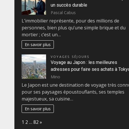
un succès durable
Pascal Cabus
L’immobilier représente, pour des millions de
personnes, bien plus qu’une simple brique et du
mortier ; c’est un…
En savoir plus
VOYAGES SÉJOURS
Voyage au Japon : les meilleures
adresses pour faire ses achats à Toky
Mino
Le Japon est une destination de voyage très con
pour ses paysages époustouflants, ses temples
majestueux, sa cuisine…
En savoir plus
Page:
Next
1
2
…
82
»