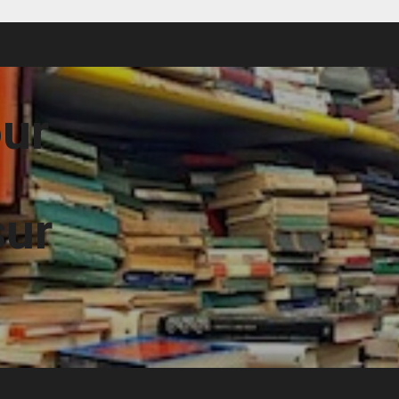
our
sur