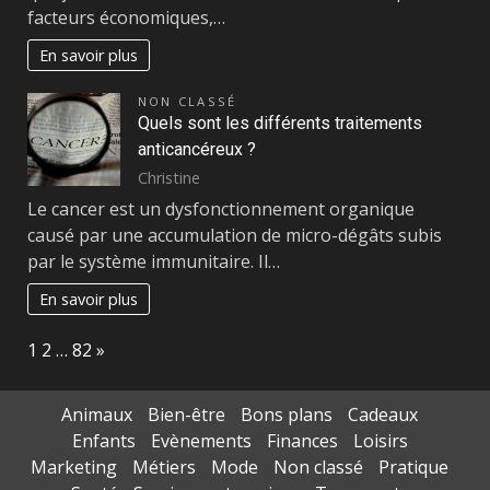
facteurs économiques,…
En savoir plus
NON CLASSÉ
Quels sont les différents traitements
anticancéreux ?
Christine
Le cancer est un dysfonctionnement organique
causé par une accumulation de micro-dégâts subis
par le système immunitaire. Il…
En savoir plus
Page:
Next
1
2
…
82
»
Animaux
Bien-être
Bons plans
Cadeaux
Enfants
Evènements
Finances
Loisirs
Marketing
Métiers
Mode
Non classé
Pratique