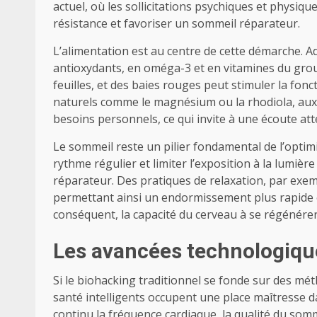
actuel, où les sollicitations psychiques et physi
résistance et favoriser un sommeil réparateur.
L’alimentation est au centre de cette démarche. Ad
antioxydants, en oméga-3 et en vitamines du grou
feuilles, et des baies rouges peut stimuler la fon
naturels comme le magnésium ou la rhodiola, aux p
besoins personnels, ce qui invite à une écoute att
Le sommeil reste un pilier fondamental de l’optimi
rythme régulier et limiter l’exposition à la lumiè
réparateur. Des pratiques de relaxation, par exemp
permettant ainsi un endormissement plus rapide et
conséquent, la capacité du cerveau à se régénérer
Les avancées technologique
Si le biohacking traditionnel se fonde sur des mét
santé intelligents occupent une place maîtresse 
continu la fréquence cardiaque, la qualité du som