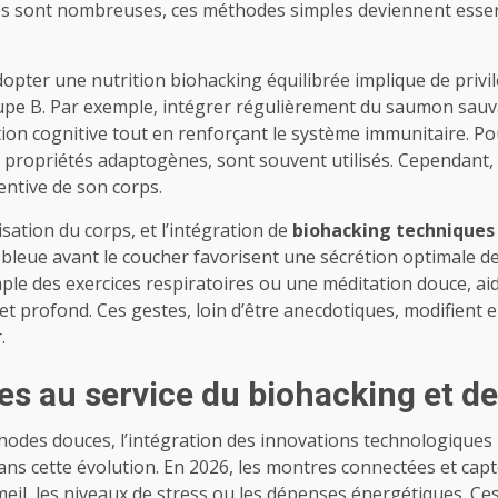
ques sont nombreuses, ces méthodes simples deviennent essenti
opter une nutrition biohacking équilibrée implique de privil
pe B. Par exemple, intégrer régulièrement du saumon sauva
ction cognitive tout en renforçant le système immunitaire. Po
ropriétés adaptogènes, sont souvent utilisés. Cependant, l’e
entive de son corps.
sation du corps, et l’intégration de
biohacking techniques
re bleue avant le coucher favorisent une sécrétion optimale 
le des exercices respiratoires ou une méditation douce, aide
 profond. Ces gestes, loin d’être anecdotiques, modifient e
.
s au service du biohacking et de 
hodes douces, l’intégration des innovations technologiques r
dans cette évolution. En 2026, les montres connectées et ca
meil, les niveaux de stress ou les dépenses énergétiques. Ce