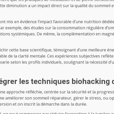
ette diminution a un impact direct sur la qualité du sommeil
t mis en évidence l’impact favorable d’une nutrition dédiée,
e. Par exemple, des études sur la consommation régulière d
mations systémiques. De même, la complémentation en magné
ichir cette base scientifique, témoignant d’une meilleure én
table de la clarté mentale. Ces expériences subjectives reflèt
té varie selon les profils individuels, soulignant la nécessité
égrer les techniques biohacking 
e approche réfléchie, centrée sur la sécurité et la progress
comme améliorer son sommeil réparateur, gérer le stress, ou o
rsion et on inscrit la démarche dans la durée.
 on peut commencer par réduire l’exposition à la lumière arti