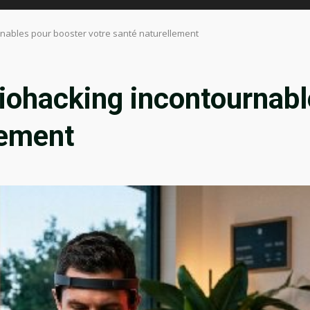
rnables pour booster votre santé naturellement
iohacking incontournabl
lement