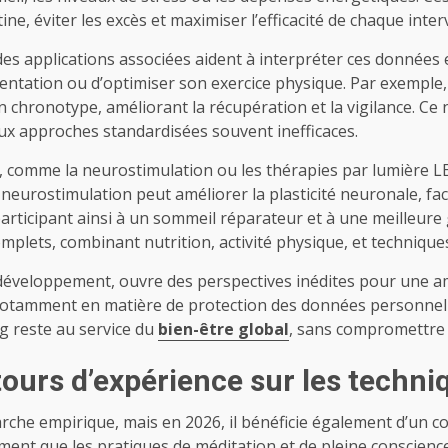
ne, éviter les excès et maximiser l’efficacité de chaque inter
des applications associées aident à interpréter ces données en
entation ou d’optimiser son exercice physique. Par exemple,
son chronotype, améliorant la récupération et la vigilance. 
 aux approches standardisées souvent inefficaces.
es, comme la neurostimulation ou les thérapies par lumière
 neurostimulation peut améliorer la plasticité neuronale, fac
 participant ainsi à un sommeil réparateur et à une meilleure
lets, combinant nutrition, activité physique, et technique
développement, ouvre des perspectives inédites pour une a
 notamment en matière de protection des données personnelle
ng reste au service du
bien-être global
, sans compromettre la
tours d’expérience sur les techn
arche empirique, mais en 2026, il bénéficie également d’un c
ent que les pratiques de méditation et de pleine conscience