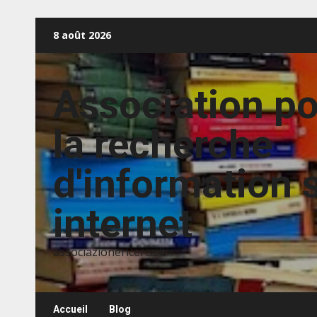
Aller
8 août 2026
au
contenu
Association p
la recherche
d'information 
internet
associazionericerca.it
Accueil
Blog