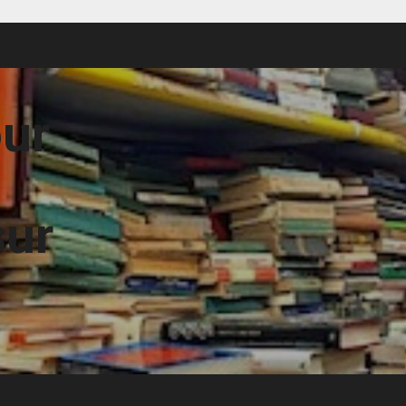
our
sur