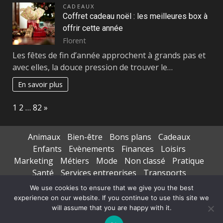
CADEAUX
Coffret cadeau noël : les meilleures box à
offrir cette année
Florent
Les fêtes de fin d’année approchent à grands pas et
avec elles, la douce pression de trouver le…
En savoir plus
Page:
Next
1
2
…
82
»
Animaux
Bien-être
Bons plans
Cadeaux
Enfants
Evènements
Finances
Loisirs
Marketing
Métiers
Mode
Non classé
Pratique
Santé
Services entreprises
Transports
Voyages séjours
We use cookies to ensure that we give you the best
experience on our website. If you continue to use this site we
Copyright © All rights reserved.
|
DarkNews
par AF
will assume that you are happy with it.
themes