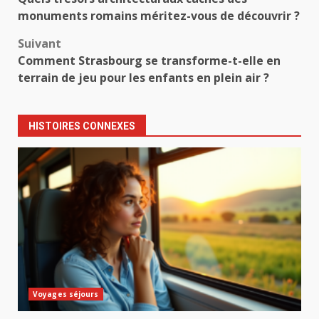
d’article
monuments romains méritez-vous de découvrir ?
Suivant
Comment Strasbourg se transforme-t-elle en
terrain de jeu pour les enfants en plein air ?
HISTOIRES CONNEXES
Voyages séjours