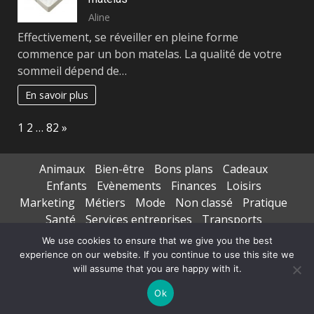
Aline
Effectivement, se réveiller en pleine forme
commence par un bon matelas. La qualité de votre
sommeil dépend de…
En savoir plus
Page:
Next
1
2
…
82
»
Animaux
Bien-être
Bons plans
Cadeaux
Enfants
Evènements
Finances
Loisirs
Marketing
Métiers
Mode
Non classé
Pratique
Santé
Services entreprises
Transports
Voyages séjours
We use cookies to ensure that we give you the best
experience on our website. If you continue to use this site we
Copyright © All rights reserved.
|
DarkNews
par AF
will assume that you are happy with it.
themes
Ok