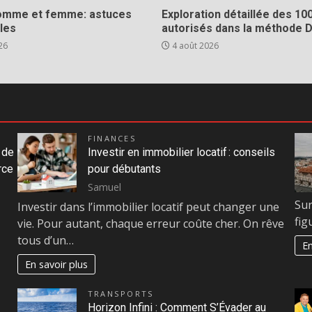
homme et femme: astuces
Exploration détaillée des 10
les
autorisés dans la méthode 
26
4 août 2026
FINANCES
 de
Investir en immobilier locatif : conseils
rce
pour débutants
Samuel
Sur
Investir dans l’immobilier locatif peut changer une
fig
vie. Pour autant, chaque erreur coûte cher. On rêve
tous d’un…
En
En savoir plus
TRANSPORTS
Horizon Infini : Comment S’Évader au