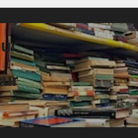
our
sur