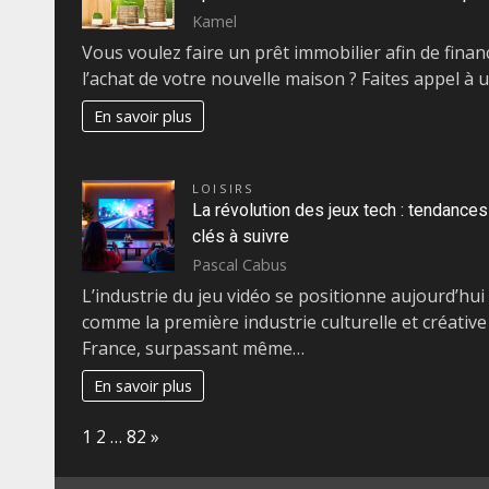
Kamel
Vous voulez faire un prêt immobilier afin de finan
l’achat de votre nouvelle maison ? Faites appel à 
En savoir plus
LOISIRS
La révolution des jeux tech : tendances
clés à suivre
Pascal Cabus
L’industrie du jeu vidéo se positionne aujourd’hui
comme la première industrie culturelle et créative
France, surpassant même…
En savoir plus
Page:
Next
1
2
…
82
»