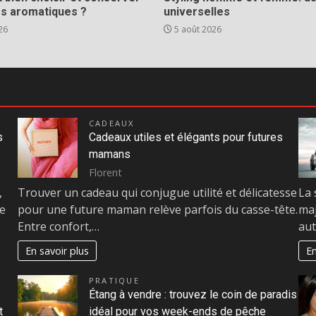
es aromatiques ?
universelles
26
5 août 2026
CADEAUX
s
Cadeaux utiles et élégants pour futures
mamans
Florent
,
Trouver un cadeau qui conjugue utilité et délicatesse
La 
te
pour une future maman relève parfois du casse-tête.
maj
Entre confort,…
aut
En savoir plus
En
PRATIQUE
Étang à vendre : trouvez le coin de paradis
t
idéal pour vos week-ends de pêche