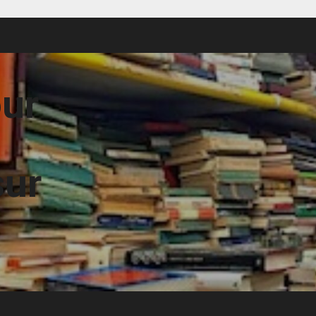
our
sur