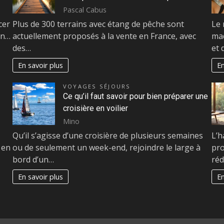
Pascal Cabus
cer
Plus de 300 terrains avec étang de pêche sont
Le 
un…
actuellement proposés à la vente en France, avec
maq
des…
et 
En savoir plus
En
VOYAGES SÉJOURS
Ce qu’il faut savoir pour bien préparer une
croisière en voilier
Mino
Qu’il s’agisse d’une croisière de plusieurs semaines
L’h
 en
ou de seulement un week-end, rejoindre le large à
pro
bord d’un…
réd
En savoir plus
En