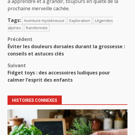
à apprendre et à grandir, toujours en quête de la
prochaine merveille cachée.
Tags:
Aventure mystérieuse
Exploration
Légendes
alpines
Randonnée
Navigation
Précédent
Éviter les douleurs dorsales durant la grossesse :
d’article
conseils et astuces clés
Suivant
Fidget toys : des accessoires ludiques pour
calmer l’esprit des enfants
HISTOIRES CONNEXES