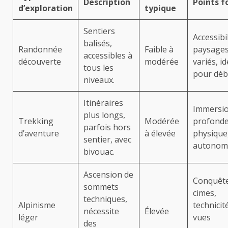
Description
Points f
d’exploration
typique
Sentiers
Accessibil
balisés,
Randonnée
Faible à
paysage
accessibles à
découverte
modérée
variés, id
tous les
pour déb
niveaux.
Itinéraires
Immersi
plus longs,
Trekking
Modérée
profonde,
parfois hors
d’aventure
à élevée
physique
sentier, avec
autonomi
bivouac.
Ascension de
Conquêt
sommets
cimes,
techniques,
Alpinisme
technicit
nécessite
Élevée
léger
vues
des