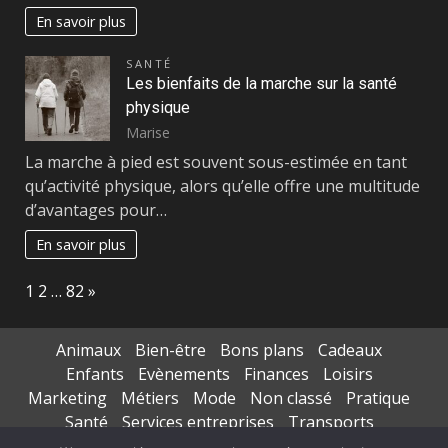
En savoir plus
SANTÉ
Les bienfaits de la marche sur la santé
physique
Marise
La marche à pied est souvent sous-estimée en tant
qu’activité physique, alors qu’elle offre une multitude
d’avantages pour…
En savoir plus
Page:
Next
1
2
…
82
»
Animaux
Bien-être
Bons plans
Cadeaux
Enfants
Evènements
Finances
Loisirs
Marketing
Métiers
Mode
Non classé
Pratique
Santé
Services entreprises
Transports
Voyages séjours