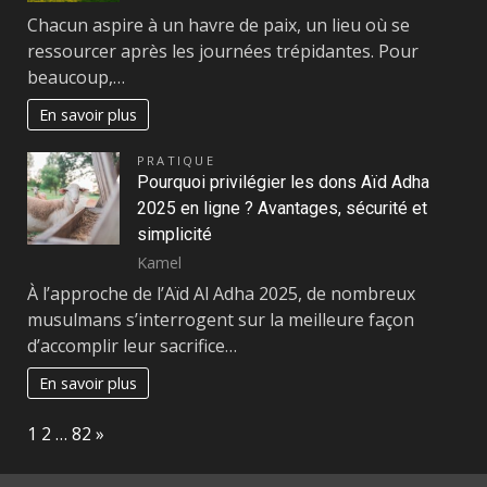
Chacun aspire à un havre de paix, un lieu où se
ressourcer après les journées trépidantes. Pour
beaucoup,…
En savoir plus
PRATIQUE
Pourquoi privilégier les dons Aïd Adha
2025 en ligne ? Avantages, sécurité et
simplicité
Kamel
À l’approche de l’Aïd Al Adha 2025, de nombreux
musulmans s’interrogent sur la meilleure façon
d’accomplir leur sacrifice…
En savoir plus
Page:
Next
1
2
…
82
»